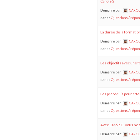
CaroleG
Démarré par :
CAROL
dans :
Questions / répo
La durée de la formatio
Démarré par :
CAROL
dans :
Questions / répo
Les objectifs avec une 
Démarré par :
CAROL
dans :
Questions / répo
Les prérequis pour eff
Démarré par :
CAROL
dans :
Questions / répo
Avec CaroleG, vous ne s
Démarré par :
CAROL