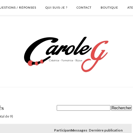
UESTIONS / RÉPONSES
QUI SUIS-JE ?
CONTACT
BOUTIQUE
AT
és
otal de 9)
Participants
Messages
Dernière publication