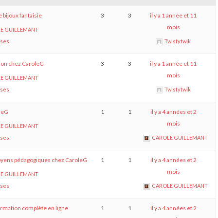
 bijoux fantaisie
3
3
il y a 1 année et 11
mois
E GUILLEMANT
nses
Twistytwik
tion chez CaroleG
3
3
il y a 1 année et 11
mois
E GUILLEMANT
nses
Twistytwik
leG
1
1
il y a 4 années et 2
mois
E GUILLEMANT
nses
CAROLE GUILLEMANT
oyens pédagogiques chez CaroleG
1
1
il y a 4 années et 2
mois
E GUILLEMANT
nses
CAROLE GUILLEMANT
ormation complète en ligne
1
1
il y a 4 années et 2