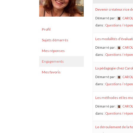
Devenir créateur.rice de
Démarré par :
CAROL
dans :
Questions / répo
Profil
Les modalités d’évalua
Sujets démarrés
Démarré par :
CAROL
Mes réponses
dans :
Questions / répo
Engagements
La pédagogie chez Caro
Mes favoris
Démarré par :
CAROL
dans :
Questions / répo
Les méthodes et les m
Démarré par :
CAROL
dans :
Questions / répo
Le déroulement de la f