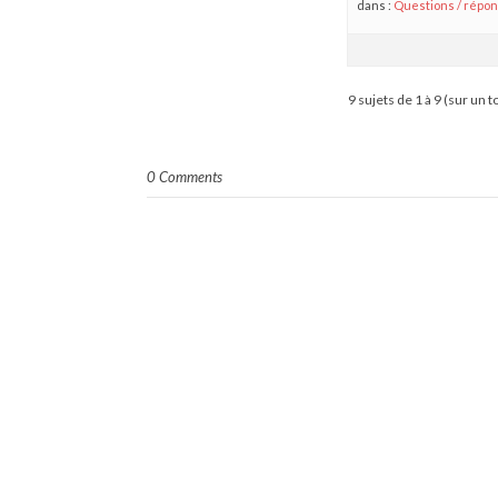
dans :
Questions / répo
9 sujets de 1 à 9 (sur un t
0 Comments