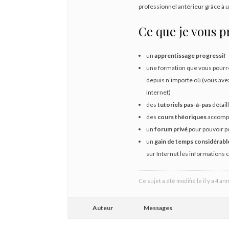
professionnel antérieur grâce à 
Ce que je vous p
un
apprentissage progressif
une formation que vous pourr
depuis n’importe où (vous ave
internet)
des
tutoriels pas-à-pas
détail
des
cours théoriques
accomp
un
forum privé
pour pouvoir p
un
gain de temps considérabl
sur Internet les informations c
Ce sujet a été modifié le il y a 4 a
Auteur
Messages