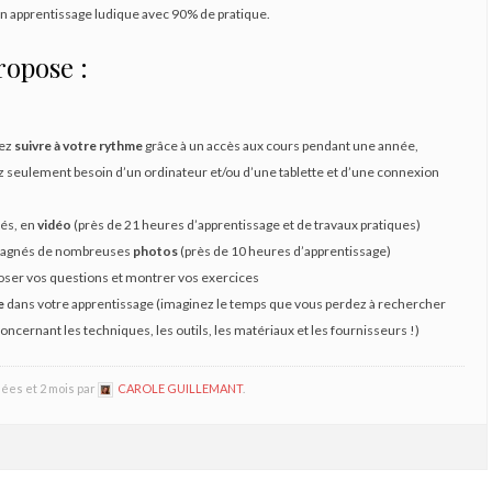
un apprentissage ludique avec 90% de pratique.
ropose :
ez
suivre à votre rythme
grâce à un accès aux cours pendant une année,
z seulement besoin d’un ordinateur et/ou d’une tablette et d’une connexion
lés, en
vidéo
(près de 21 heures d’apprentissage et de travaux pratiques)
agnés de nombreuses
photos
(près de 10 heures d’apprentissage)
oser vos questions et montrer vos exercices
e
dans votre apprentissage (imaginez le temps que vous perdez à rechercher
oncernant les techniques, les outils, les matériaux et les fournisseurs !)
nnées et 2 mois par
CAROLE GUILLEMANT
.