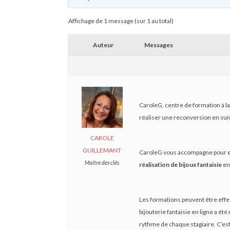
Affichage de 1 message (sur 1 au total)
Auteur
Messages
CaroleG, centre de formation à la
réaliser une reconversion en suiv
CAROLE
GUILLEMANT
CaroleG vous accompagne pour
Maître des clés
réalisation de bijoux fantaisie
en
Les formations peuvent être effe
bijouterie fantaisie en ligne a é
rythme de chaque stagiaire. C’est