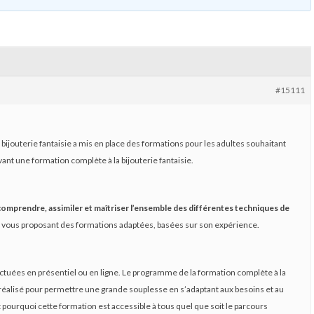
#15111
 bijouterie fantaisie a mis en place des formations pour les adultes souhaitant
ant une formation complète à la bijouterie fantaisie.
comprendre, assimiler et maîtriser l’ensemble des différentes techniques de
 vous proposant des formations adaptées, basées sur son expérience.
ctuées en présentiel ou en ligne. Le programme de la formation complète à la
té réalisé pour permettre une grande souplesse en s’adaptant aux besoins et au
 pourquoi cette formation est accessible à tous quel que soit le parcours