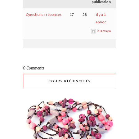
publication
Questions / réponses
17
28
il y a 1
année
islamayo
0 Comments
COURS PLÉBISCITÉS