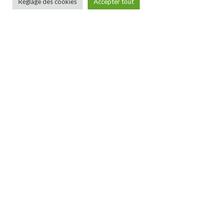
Réglage des cookies
Accepter tout
Formation Fil câblé
Découvrez le programme de la
formation fil câblé et n'hésitez...
CAROLE
150.00€
GUILLEMANT