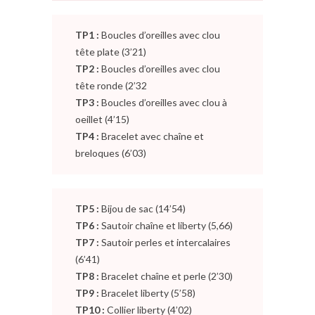
TP1 :
Boucles d’oreilles avec clou
tête plate (3’21)
TP2 :
Boucles d’oreilles avec clou
tête ronde (2’32
TP3 :
Boucles d’oreilles avec clou à
oeillet (4’15)
TP4 :
Bracelet avec chaîne et
breloques (6’03)
TP5 :
Bijou de sac (14’54)
TP6 :
Sautoir chaîne et liberty (5,66)
TP7 :
Sautoir perles et intercalaires
(6’41)
TP8 :
Bracelet chaîne et perle (2’30)
TP9 :
Bracelet liberty (5’58)
TP10 :
Collier liberty (4’02)