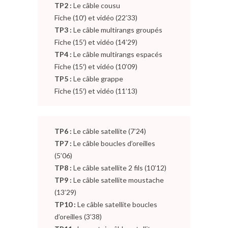
TP2 :
Le câble cousu
Fiche (10′) et vidéo (22’33)
TP3 :
Le câble multirangs groupés
Fiche (15′) et vidéo (14’29)
TP4 :
Le câble multirangs espacés
Fiche (15′) et vidéo (10’09)
TP5 :
Le câble grappe
Fiche (15′) et vidéo (11’13)
TP6 :
Le câble satellite (7’24)
TP7 :
Le câble boucles d’oreilles
(5’06)
TP8 :
Le câble satellite 2 fils (10’12)
TP9 :
Le câble satellite moustache
(13’29)
TP10 :
Le câble satellite boucles
d’oreilles (3’38)