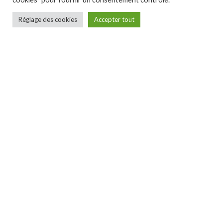
Réglage des cookies
Accepter tout
Formation Fil câblé
Découvrez le programme de la
formation fil câblé et n'hésitez...
CAROLE
150.00€
GUILLEMANT