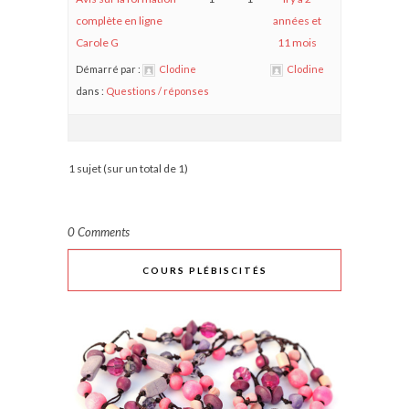
complète en ligne
années et
Carole G
11 mois
Démarré par :
Clodine
Clodine
dans :
Questions / réponses
1 sujet (sur un total de 1)
0 Comments
COURS PLÉBISCITÉS