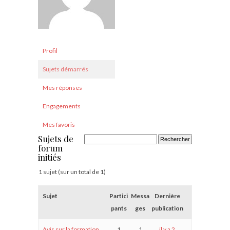
Profil
Sujets démarrés
Mes réponses
Engagements
Mes favoris
Sujets de
forum
initiés
1 sujet (sur un total de 1)
Sujet
Partici
Messa
Dernière
pants
ges
publication
Avis sur la formation
1
1
il y a 2