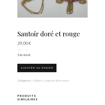
Sautoir doré et rouge
29,00
€
1 en stock
AJOUTER AU PANIER
Catégories :
Colliers
,
Le baiser de la reine
PRODUITS
SIMILAIRES