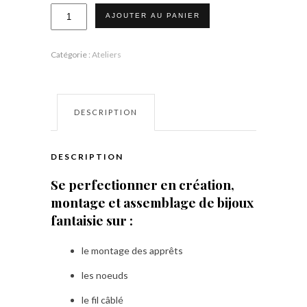
quantité
AJOUTER AU PANIER
de
Formation
3
jours
Catégorie :
Ateliers
avancée
DESCRIPTION
DESCRIPTION
Se perfectionner en création,
montage et assemblage de bijoux
fantaisie sur :
le montage des apprêts
les noeuds
le fil câblé