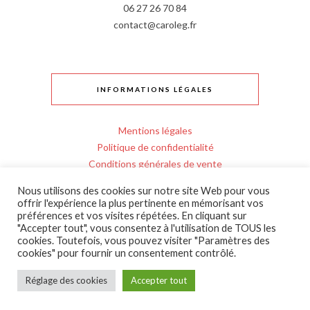
06 27 26 70 84
contact@caroleg.fr
INFORMATIONS LÉGALES
Mentions légales
Politique de confidentialité
Conditions générales de vente
Règlement intérieur
Nous utilisons des cookies sur notre site Web pour vous
Personnes en situation de handicap
offrir l'expérience la plus pertinente en mémorisant vos
Entrée en formation
préférences et vos visites répétées. En cliquant sur
"Accepter tout", vous consentez à l'utilisation de TOUS les
Livraison et retours bijoux
cookies. Toutefois, vous pouvez visiter "Paramètres des
cookies" pour fournir un consentement contrôlé.
Réglage des cookies
Accepter tout
(C) 2025 - tous droits reservés
Par
Formation-bijou.com