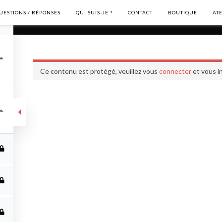
UESTIONS / RÉPONSES
QUI SUIS-JE ?
CONTACT
BOUTIQUE
AT
Formation complète
Ce contenu est protégé, veuillez vous
connecter
et vous in
ète
ME CONTACTER