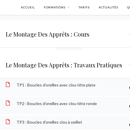
ACCUEIL
FORMATIONS
TARIFS
ACTUALITÉS
Q
Leçon 4 : Barrette sur tige métallique
Leçon 5 : Accrocher une breloque
Le Montage Des Apprêts : Cours
Voir plus
Le Montage Des Apprêts : Travaux Pratiques
TP1 : Boucles d’oreilles avec clou tête plate
TP2 : Boucles d’oreilles avec clou tête ronde
Accueil
Cours
Formation complète
Formation compl
TP3 : Boucles d’oreilles clou à oeillet
SUIVEZ-MOI