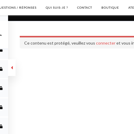
UESTIONS / RÉPONSES
QUI SUIS-JE ?
CONTACT
BOUTIQUE
AT
Formation complète
Ce contenu est protégé, veuillez vous
connecter
et vous in
ète
ME CONTACTER