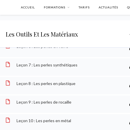
ACCUEIL
FORMATIONS
TARIFS
ACTUALITÉS
Q
Leçon 4 : Les accessoires
Leçon 5 : Les perles … Un peu d’histoire
Les Outils Et Les Matériaux
Leçon 6 : Les perles en verre
Leçon 7 : Les perles synthétiques
Leçon 8 : Les perles en plastique
Leçon 9 : Les perles de rocaille
Accueil
Cours
Formation complète
Formation compl
Leçon 10 : Les perles en métal
SUIVEZ-MOI