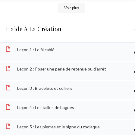
Voir plus
L'aide À La Création
Leçon 1 : Le fil cablé
Leçon 2 : Poser une perle de retenue ou d’arrêt
(C) 2025 - tous droits reservés
Leçon 3 : Bracelets et colliers
Leçon 4 : Les tailles de bagues
Leçon 5 : Les pierres et le signe du zodiaque