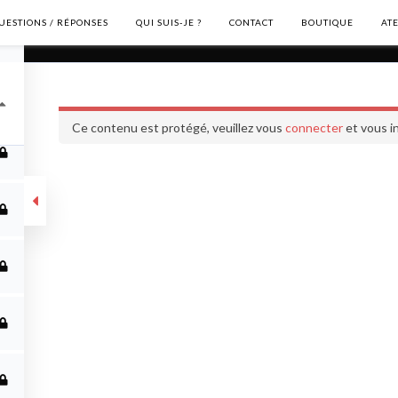
UESTIONS / RÉPONSES
QUI SUIS-JE ?
CONTACT
BOUTIQUE
AT
Formation complète
Ce contenu est protégé, veuillez vous
connecter
et vous in
ète
ME CONTACTER