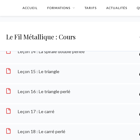
ACCUEIL
FORMATIONS
TARIFS
ACTUALITÉS
Q
Leçon 12 : La spirale perlée
Leçon 13 : La spirale double
Le Fil Métallique : Cours
Leçon 14 : La spirale double perlée
Leçon 15 : Le triangle
Leçon 16 : Le triangle perlé
Leçon 17 : Le carré
Accueil
Cours
Formation complète
Formation compl
Leçon 18 : Le carré perlé
SUIVEZ-MOI