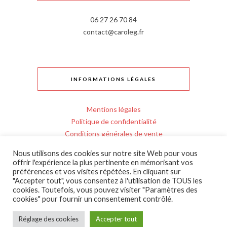
06 27 26 70 84
contact@caroleg.fr
INFORMATIONS LÉGALES
Mentions légales
Politique de confidentialité
Conditions générales de vente
Règlement intérieur
Nous utilisons des cookies sur notre site Web pour vous
Personnes en situation de handicap
offrir l'expérience la plus pertinente en mémorisant vos
Entrée en formation
préférences et vos visites répétées. En cliquant sur
"Accepter tout", vous consentez à l'utilisation de TOUS les
Livraison et retours bijoux
cookies. Toutefois, vous pouvez visiter "Paramètres des
cookies" pour fournir un consentement contrôlé.
Réglage des cookies
Accepter tout
(C) 2025 - tous droits reservés
Par
Formation-bijou.com