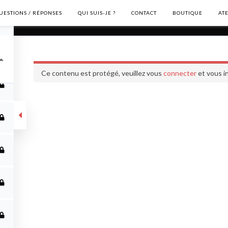
UESTIONS / RÉPONSES
QUI SUIS-JE ?
CONTACT
BOUTIQUE
AT
Formation complète
Ce contenu est protégé, veuillez vous
connecter
et vous in
ète
ME CONTACTER