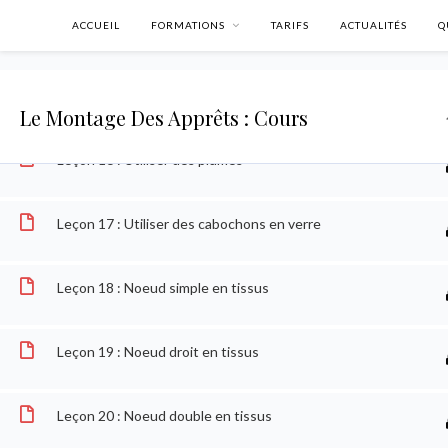
ACCUEIL
FORMATIONS
TARIFS
ACTUALITÉS
Q
Leçon 14 : Utiliser des collerettes ou des coupelles
Leçon 15 : Poser un fermoir sur fil nylon ou fil souple
Le Montage Des Apprêts : Cours
Leçon 16 : Utiliser des plumes
Leçon 17 : Utiliser des cabochons en verre
Leçon 18 : Noeud simple en tissus
Leçon 19 : Noeud droit en tissus
Accueil
Cours
Formation complète
Formation compl
Leçon 20 : Noeud double en tissus
SUIVEZ-MOI