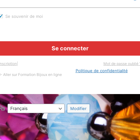
Se souvenir de moi
Inscription
|
Mot de passe oublié 
Politique de confidentialité
← Aller sur Formation Bijoux en ligne
Langue